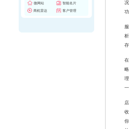
况
微网站
智能名片
商机雷达
客户管理
功
服
析
存
在
略
理
一
店
收
你