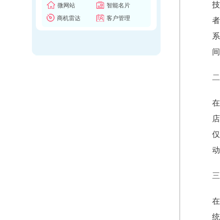
技
微网站
智能名片
商机雷达
客户管理
者
系
间
二
在
店
仅
动
三
在
统