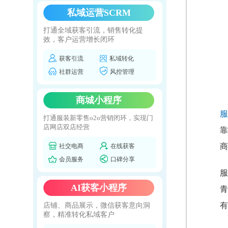
私域运营SCRM
打通全域获客引流，销售转化提
效，客户运营增长闭环
获客引流
私域转化
社群运营
风控管理
商城小程序
服
打通服装新零售o2o营销闭环，实现门
店网店双店经营
靠
商
社交电商
在线获客
会员服务
口碑分享
服
AI获客小程序
青
有
店铺、商品展示，微信获客意向洞
察，精准转化私域客户