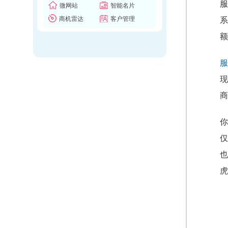
服
微网站
智能名片
商机雷达
客户管理
系
额
服
现
商
你
仅
也
虎