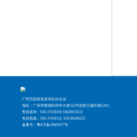
广州贝应投资咨询合伙企业
地址：广州市黄埔区科学大道162号创意大厦B3栋1203
售前咨询：020-37038169 18620616222
售后热线：020-37038152 020-89286325
备案号：粤ICP备20005077号