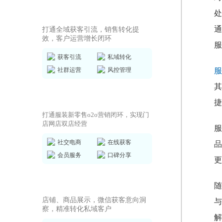
私域运营SCRM
处
通
打通全域获客引流，销售转化提
效，客户运营增长闭环
服
获客引流
私域转化
社群运营
风控管理
服
其
商城小程序
捷
打通服装新零售o2o营销闭环，实现门
店网店双店经营
服
社交电商
在线获客
品
会员服务
口碑分享
更
AI获客小程序
随
店铺、商品展示，微信获客意向洞
与
察，精准转化私域客户
解