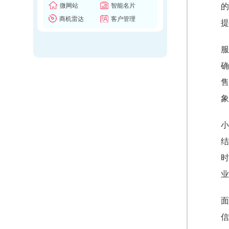
微网站
智能名片
的
商机雷达
客户管理
提
服
确
售
象
小
结
时
业
面
信