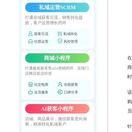
私域运营SCRM
打通全域获客引流，销售转化提
效，客户运营增长闭环
获客引流
私域转化
社群运营
风控管理
商城小程序
在
商
打通服装新零售o2o营销闭环，实现门
店网店双店经营
时
社交电商
在线获客
该
会员服务
口碑分享
购
AI获客小程序
员
店铺、商品展示，微信获客意向洞
察，精准转化私域客户
针