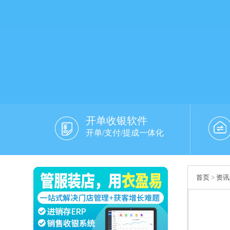
开单收银软件
开单/支付/提成一体化
首页
>
资讯