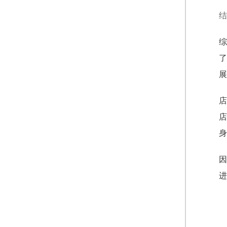
结
综
了
展
店
店
身
因
进