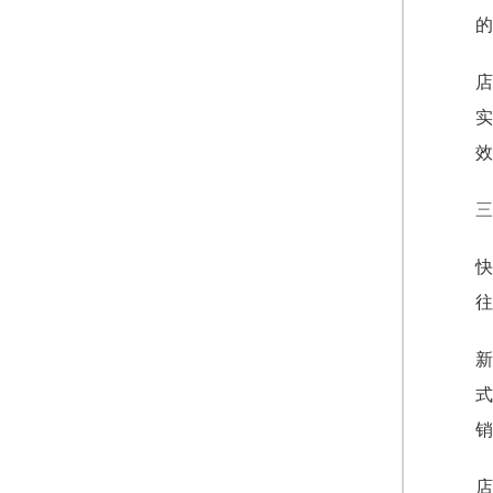
的
店
实
效
三
快
往
新
式
销
店