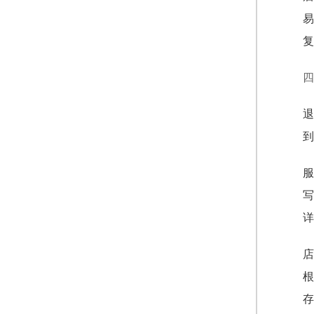
易
复
四
退
到
服
写
详
店
根
存