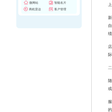
微网站
智能名片
上
商机雷达
客户管理
新
自
绩
店
际
二
随
或
服
的