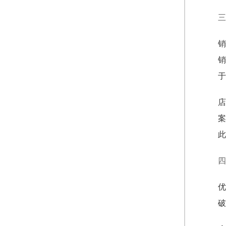
三
销
销
于
店
案
此
四
优
破