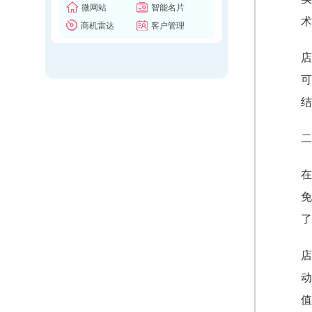
微网站
智能名片
术
商机雷达
客户管理
店
可
结
二
在
免
了
店
动
值