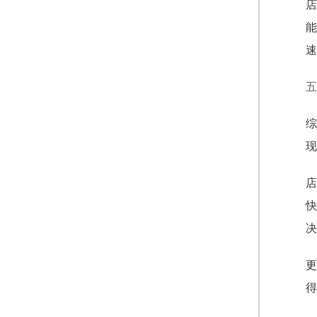
店
能
速
五
综
现
店
快
决
更
得