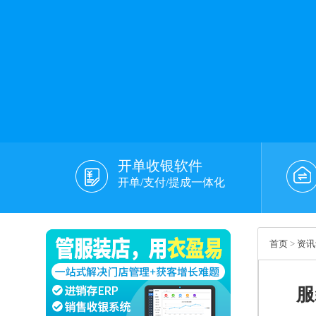
开单收银软件
开单/支付/提成一体化
首页
>
资讯
服