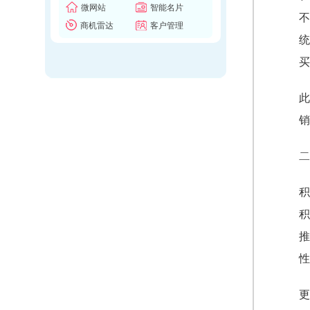
微网站
智能名片
不
商机雷达
客户管理
统
买
此
销
二
积
积
推
性
更