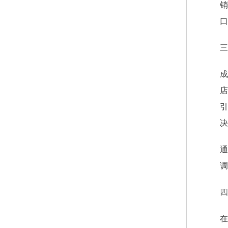
销
口
三
成
店
引
决
通
调
四
在