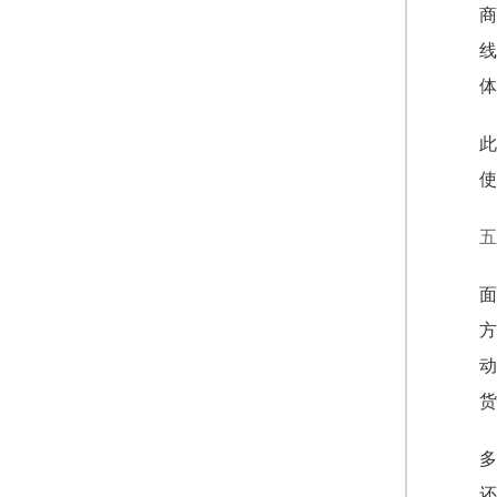
商
线
体
此
使
五
面
方
动
货
多
还