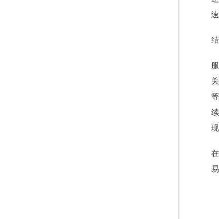
速
结
服
关
等
续
现
在
易